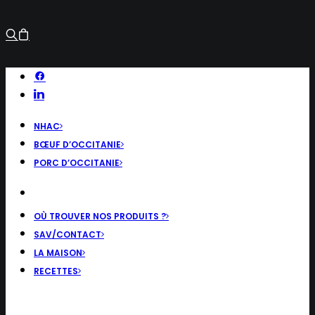
NHAC
BŒUF D’OCCITANIE
PORC D’OCCITANIE
OÙ TROUVER NOS PRODUITS ?
SAV/CONTACT
LA MAISON
RECETTES
RECHERCHE