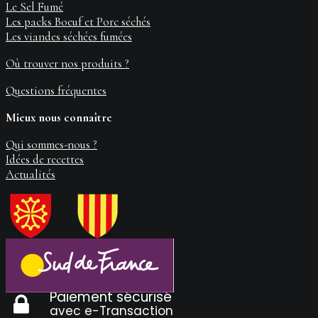
Le Sel Fumé
Les packs Boeuf et Porc séchés
Les viandes séchées fumées
Où trouver nos produits ?
Questions fréquentes
Mieux nous connaître
Qui sommes-nous ?
Idées de recettes
Actualités
Paiement sécurisé
avec e-Transaction