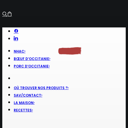
NHAC
BŒUF D’OCCITANIE
PORC D’OCCITANIE
OÙ TROUVER NOS PRODUITS ?
SAV/CONTACT
LA MAISON
RECETTES
RECHERCHE