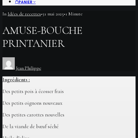
PANIER
In
Idées de recettes
•
31 mai 2025
•
1 Minute
AMUSE-BOUCHE
PRINTANIER
Jean Philippe
Ingrédients :
Des petits pois à écosser frais
Des petits oignons nouveaux
Des petites carottes nouvelles
De la viande de bœuf séché