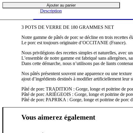
Ajouter au panier
de
Description
pâtés
de
3 POTS DE VERRE DE 180 GRAMMES NET
porc
d'Occitanie
Notre gamme de pâtés de porc se décline en trois recettes éla
Le porc est toujours originaire d’OCCITANIE (France).
Nous privilégions des recettes simples et naturelles, avec u
L’ensemble de notre gamme est fabriqué sans allergènes, sans
Dans cette démarche, nous n’utilisons pas de liants contenant
Nos pâtés présentent souvent une apparence ou une texture nat
ajout d’ingrédients destinés à modifier artificiellement leur s
Pâté de porc TRADITION : Gorge, longe et poitrine de porc d
Pâté de porc ARIÉGEOIS : Gorge, longe et poitrine de porc
Pâté de porc PAPRIKA : Gorge, longe et poitrine de porc d’
Vous aimerez également