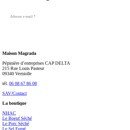
Maison Magrada
Pépinière d’entreprises CAP DELTA
215 Rue Louis Pasteur
09340 Verniolle
tél.
06 08 67 86 08
SAV/Contact
La boutique
NHAC
Le Boeuf Séché
Le Porc Séché
Le Sel Fumé