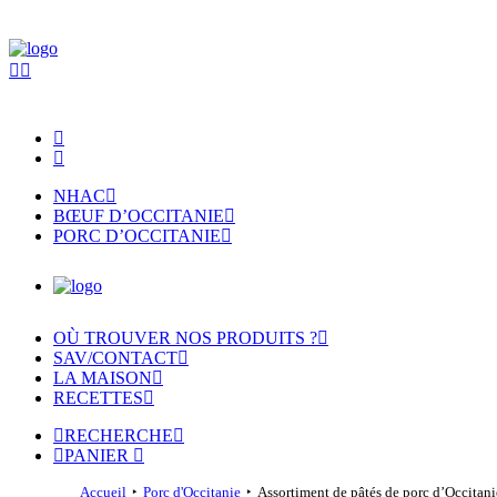
NHAC
BŒUF D’OCCITANIE
PORC D’OCCITANIE
OÙ TROUVER NOS PRODUITS ?
SAV/CONTACT
LA MAISON
RECETTES
RECHERCHE
PANIER
Accueil
Porc d'Occitanie
Assortiment de pâtés de porc d’Occitani