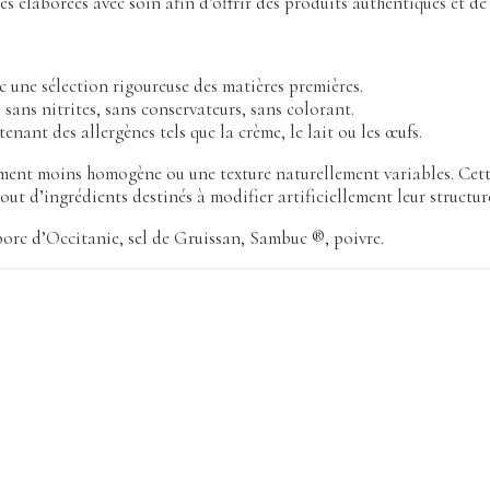
s élaborées avec soin afin d’offrir des produits authentiques et de 
ec une sélection rigoureuse des matières premières.
sans nitrites, sans conservateurs, sans colorant.
nant des allergènes tels que la crème, le lait ou les œufs.
ent moins homogène ou une texture naturellement variables. Cette p
out d’ingrédients destinés à modifier artificiellement leur structur
orc d’Occitanie, sel de Gruissan, Sambuc ®, poivre.