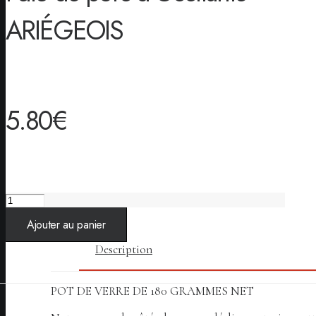
ARIÉGEOIS
5.80
€
quantité
de
Ajouter au panier
Pâté
de
Description
porc
d'Occitanie
ARIÉGEOIS
POT DE VERRE DE 180 GRAMMES NET