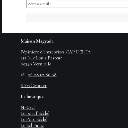
Maison Magrada
Pépinière d’entreprises CAP DELTA
215 Rue Louis Pasteur
09340 Verniolle
tél.
06 08 67 86 08
SAV/Contact
La boutique
NHAC
Le Boeuf Séché
Le Porc Séché
Le Sel Fumé