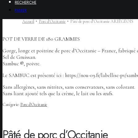
RECHERCHE
PANIER
Accueil
Porc d'Occitanie
Pâté de porc d’Occitanie ARIÉGEOIS
POT DE VERRE DE 180 GRAMMES
Gorge, longe et poitrine de porc d’Occitanie – France, fabriqué 
Sel de Gruissan.
Sambuc ®, poivre.
Le SAMBUC est présenté ici : https://nou-09.fr/labellise-pv/sam
Sans allergènes, sans nitrites, sans conservateurs, sans colorant.
Sans liant ajouté tels que la crème, le lait ou les œufs.
Catégorie:
Porc d'Occitanie
Pâté de porc d’Occitanie