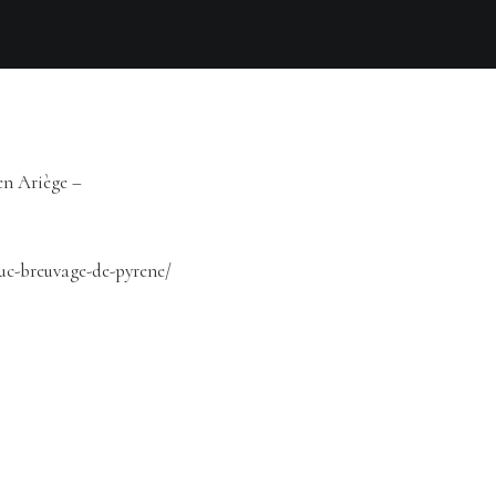
en Ariège –
buc-breuvage-de-pyrene/