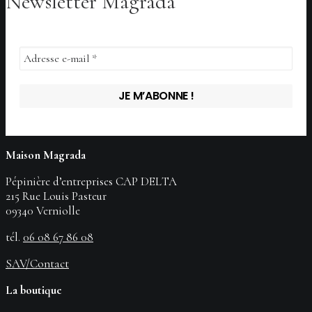
Newsletter Magrada
options
peuvent
être
choisies
sur
la
page
du
produit
Maison Magrada
Pépinière d’entreprises CAP DELTA
215 Rue Louis Pasteur
09340 Verniolle
tél.
06 08 67 86 08
SAV/Contact
La boutique