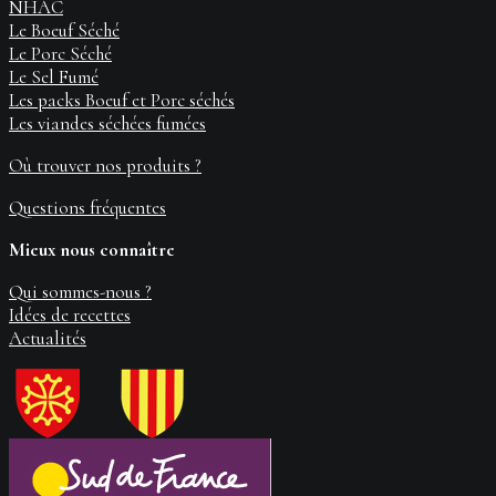
NHAC
Le Boeuf Séché
Le Porc Séché
Le Sel Fumé
Les packs Boeuf et Porc séchés
Les viandes séchées fumées
Où trouver nos produits ?
Questions fréquentes
Mieux nous connaître
Qui sommes-nous ?
Idées de recettes
Actualités