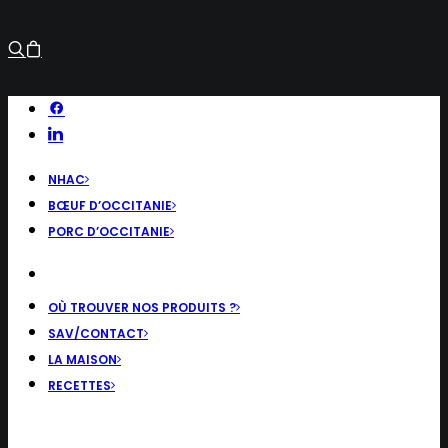
NHAC
BŒUF D’OCCITANIE
PORC D’OCCITANIE
OÙ TROUVER NOS PRODUITS ?
SAV/CONTACT
LA MAISON
RECETTES
RECHERCHE