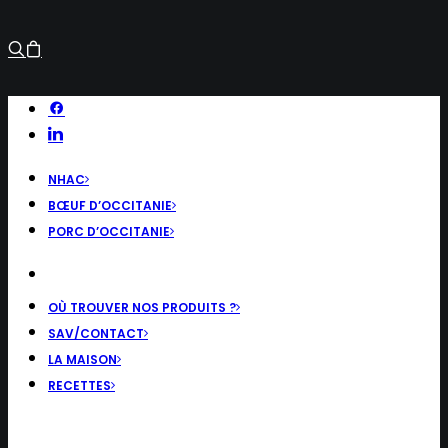
NHAC
BŒUF D’OCCITANIE
PORC D’OCCITANIE
OÙ TROUVER NOS PRODUITS ?
SAV/CONTACT
LA MAISON
RECETTES
RECHERCHE