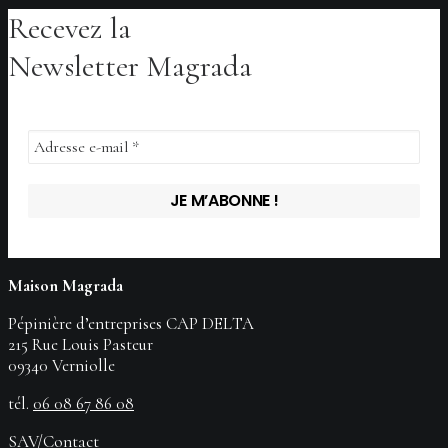
plusieurs
Recevez la
CHOIX DES OPTIONS
CHOIX DES OPTIONS
CHOIX DES OPTIONS
variations.
Les
Newsletter Magrada
options
peuvent
être
choisies
sur
la
page
du
produit
Maison Magrada
Pépinière d’entreprises CAP DELTA
215 Rue Louis Pasteur
09340 Verniolle
tél.
06 08 67 86 08
SAV/Contact