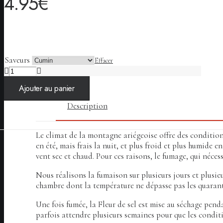
4.95
€
Saveurs
Effacer
quantité
de
Ajouter au panier
Fleur
de
Description
Sel
Fumée
aux
Le climat de la montagne ariégeoise offre des condition
épices
en été, mais frais la nuit, et plus froid et plus humide
vent sec et chaud. Pour ces raisons, le fumage, qui néce
Nous réalisons la fumaison sur plusieurs jours et plusieu
chambre dont la température ne dépasse pas les quarant
Une fois fumée, la Fleur de sel est mise au séchage penda
parfois attendre plusieurs semaines pour que les conditio