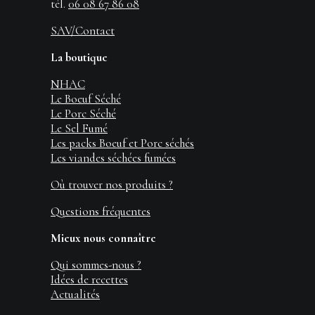
tél.
06 08 67 86 08
SAV/Contact
La boutique
NHAC
Le Boeuf Séché
Le Porc Séché
Le Sel Fumé
Les packs Boeuf et Porc séchés
Les viandes séchées fumées
Où trouver nos produits ?
Questions fréquentes
AJOUTER AU PANIER
Mieux nous connaître
7.72
€
Fleur de Sel fumée 80g
Qui sommes-nous ?
Idées de recettes
Actualités