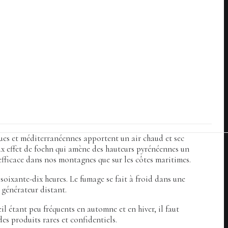
ques et méditerranéennes apportent un air chaud et sec
meux effet de foehn qui amène des hauteurs pyrénéennes un
efficace dans nos montagnes que sur les côtes maritimes.
 soixante-dix heures. Le fumage se fait à froid dans une
 générateur distant.
eil étant peu fréquents en automne et en hiver, il faut
des produits rares et confidentiels.