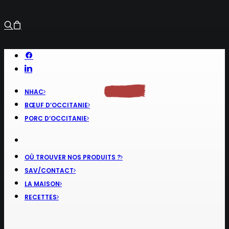
NHAC
BŒUF D’OCCITANIE
PORC D’OCCITANIE
OÙ TROUVER NOS PRODUITS ?
SAV/CONTACT
LA MAISON
RECETTES
RECHERCHE