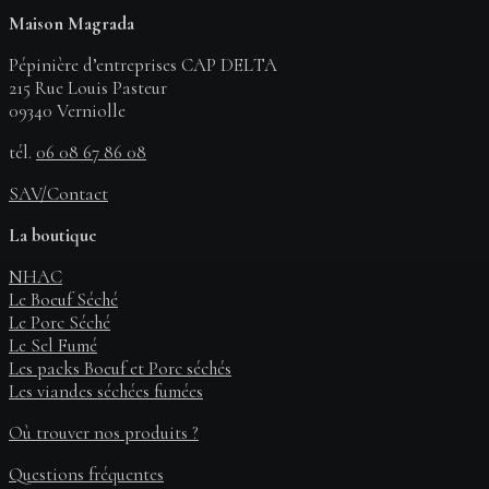
Maison Magrada
Pépinière d’entreprises CAP DELTA
215 Rue Louis Pasteur
09340 Verniolle
tél.
06 08 67 86 08
SAV/Contact
La boutique
NHAC
Le Boeuf Séché
Le Porc Séché
Le Sel Fumé
Les packs Boeuf et Porc séchés
Les viandes séchées fumées
Où trouver nos produits ?
Questions fréquentes