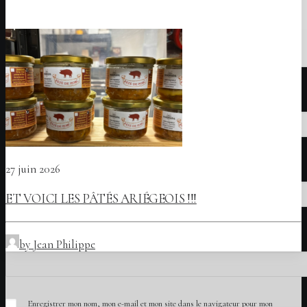
Nom
*
E-mail
*
27 juin 2026
ET VOICI LES PÂTÉS ARIÉGEOIS !!!
Site web
by Jean Philippe
Enregistrer mon nom, mon e-mail et mon site dans le navigateur pour mon