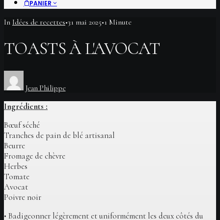
PANIER
In
Idées de recettes
•
31 mai 2025
•
1 Minute
TOASTS À L'AVOCAT
Jean Philippe
Ingrédients :
Bœuf séché
Tranches de pain de blé artisanal
Beurre
Fromage de chèvre
Herbes
Tomate
Avocat
Poivre noir
• Badigeonner légèrement et uniformément les deux côtés du