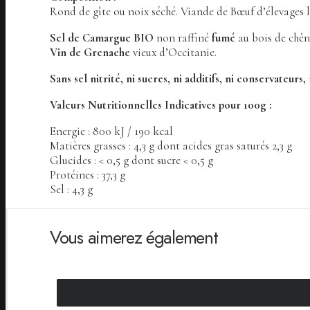
Rond de gîte ou noix séché. Viande de Bœuf d’élevages 
Sel de Camargue BIO
non raffiné
fumé
au bois de chêne
Vin de Grenache
vieux d’Occitanie.
Sans sel nitrité, ni sucres, ni additifs,
ni conservateurs, 
Valeurs Nutritionnelles Indicatives pour 100g :
Energie : 800 kJ / 190 kcal
Matières grasses : 4,3 g dont acides gras saturés 2,3 g
Glucides : < 0,5 g dont sucre < 0,5 g
Protéines : 37,3 g
Sel : 4,3 g
Vous aimerez également