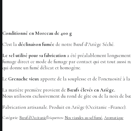
Conditionné en Morceau de 400 g
C’est la
déclinaison fumée
de notre Bœuf d’Ariège Séché.
Le sel utilisé pour sa fabrication
a été préalablement longuemen
fumage direct ce mode de fumage par contact qui est tout aussi nat
qui donne un fumé délicat et homogène.
Le
Grenache vieux
apporte de la souplesse et de l’onctuosité à la
La matière première provient de
Bœufs
élevés en Ariège.
Nous utilisons exclusivement du rond de gîte ou de la noix de bœu
Fabrication artisanale. Produit en Ariège (Occitanie –France).
Catégorie:
Bœuf d'Occitanie
Étiquettes:
Nos viandes au sel fumé
,
Aromatique