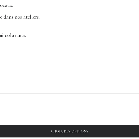
locaux.
 dans nos ateliers.
ni colorants.
CHOIX DES OPTIONS