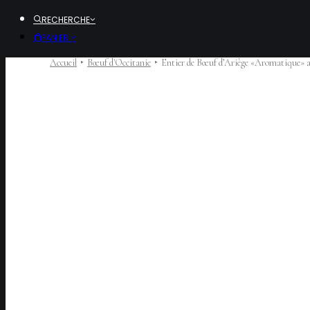
RECHERCHE
PANIER
Accueil
Bœuf d'Occitanie
Entier de Bœuf d’Ariège «Aromatique» a