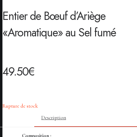
Entier de Bœuf d’Ariège
«Aromatique» au Sel fumé
49.50
€
Rupture de stock
Description
Composition :