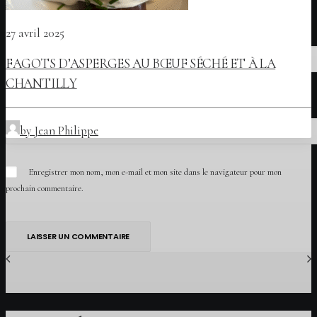
E-mail
*
27 avril 2025
FAGOTS D’ASPERGES AU BŒUF SÉCHÉ ET À LA
CHANTILLY
Site web
by Jean Philippe
Enregistrer mon nom, mon e-mail et mon site dans le navigateur pour mon
prochain commentaire.