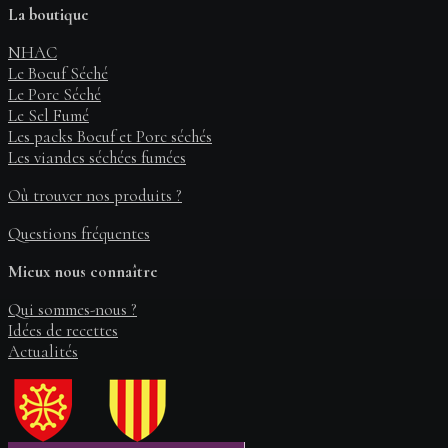
La boutique
NHAC
Le Boeuf Séché
Le Porc Séché
Le Sel Fumé
Les packs Boeuf et Porc séchés
Les viandes séchées fumées
Où trouver nos produits ?
Questions fréquentes
Mieux nous connaître
Qui sommes-nous ?
Idées de recettes
Actualités