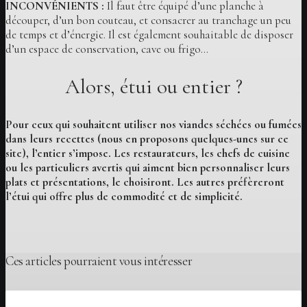
INCONVÉNIENTS :
Il faut être équipé d’une planche à
découper, d’un bon couteau, et consacrer au tranchage un peu
de temps et d’énergie. Il est également souhaitable de disposer
d’un espace de conservation, cave ou frigo…
Alors, étui ou entier ?
Pour ceux qui souhaitent utiliser nos viandes séchées ou fumées
dans leurs recettes (nous en proposons quelques-unes sur ce
site), l’entier s’impose. Les restaurateurs, les chefs de cuisine
ou les particuliers avertis qui aiment bien personnaliser leurs
plats et présentations, le choisiront. Les autres préfèreront
l’étui qui offre plus de commodité et de simplicité.
Ces articles pourraient vous intéresser
Au jour le jour
Idées de recettes