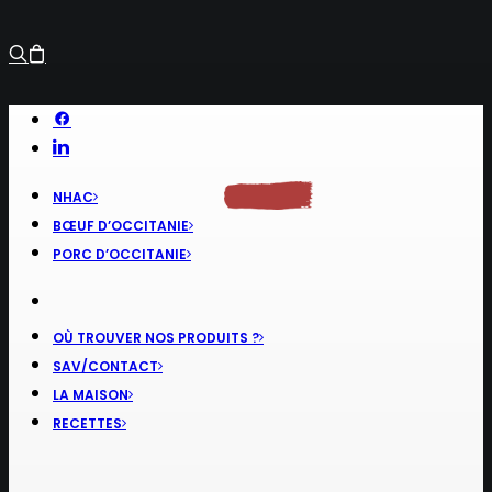
NHAC
BŒUF D’OCCITANIE
PORC D’OCCITANIE
OÙ TROUVER NOS PRODUITS ?
SAV/CONTACT
LA MAISON
RECETTES
RECHERCHE