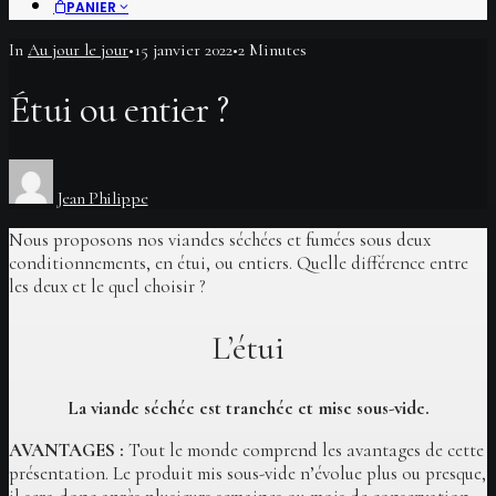
PANIER
In
Au jour le jour
•
15 janvier 2022
•
2 Minutes
Étui ou entier ?
Jean Philippe
Nous proposons nos viandes séchées et fumées sous deux
conditionnements, en étui, ou entiers. Quelle différence entre
les deux et le quel choisir ?
L’étui
La viande séchée est tranchée et mise sous-vide.
AVANTAGES :
Tout le monde comprend les avantages de cette
présentation. Le produit mis sous-vide n’évolue plus ou presque,