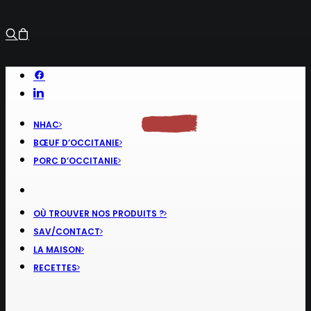
NHAC
BŒUF D’OCCITANIE
PORC D’OCCITANIE
OÙ TROUVER NOS PRODUITS ?
SAV/CONTACT
LA MAISON
RECETTES
RECHERCHE