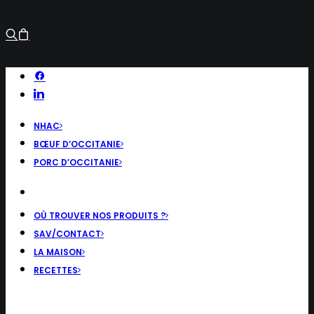
NHAC
BŒUF D’OCCITANIE
PORC D’OCCITANIE
OÙ TROUVER NOS PRODUITS ?
SAV/CONTACT
LA MAISON
RECETTES
RECHERCHE