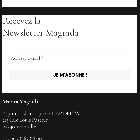
Recevez la
AJOUTER AU PANIER
AJOUTER AU PANIER
AJOUTER AU PANIER
Newsletter Magrada
Maison Magrada
Pépinière d’entreprises CAP DELTA
215 Rue Louis Pasteur
09340 Verniolle
tél.
06 08 67 86 08