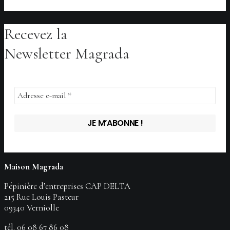
Recevez la
AJOUTER AU PANIER
AJOUTER AU PANIER
AJOUTER AU PANIER
Newsletter Magrada
Maison Magrada
Pépinière d’entreprises CAP DELTA
215 Rue Louis Pasteur
09340 Verniolle
tél.
06 08 67 86 08